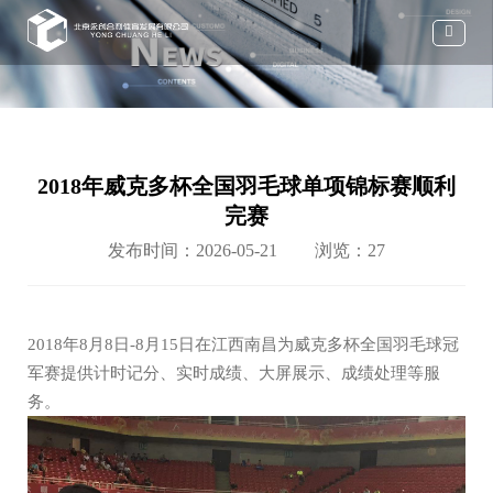

首页
关于我们
2018年威克多杯全国羽毛球单项锦标赛顺利
新闻中心
完赛
发布时间：2026-05-21
浏览：
27
产品展示
服务与支持
2018年8月8日-8月15日在江西南昌为威克多杯全国羽毛球冠
合作伙伴
军赛提供计时记分、实时成绩、大屏展示、成绩处理等服
务。
荣誉殿堂
联系&加入我们